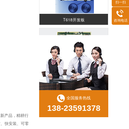
扫一扫
T618开发板
咨询电话
RK3588核心板（RK587K)
全国服务热线
138-23591378
创新产品，精耕行
RK3568 鸿蒙解码驱动一体板（ZED29)
质、快安装、可零