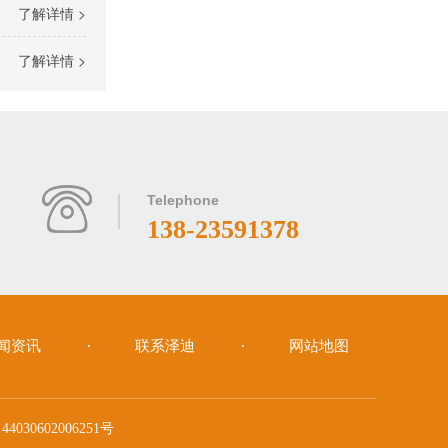
了解详情 >
了解详情 >
RK3568安卓解码驱动一体板（RN480K）
Telephone
138-23591378
家用跑步机触控液晶屏
闻资讯
联系泽迪
网站地图
030602006251号