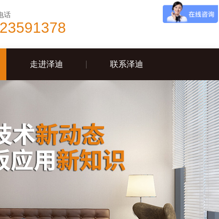
电话
-23591378
走进泽迪
联系泽迪