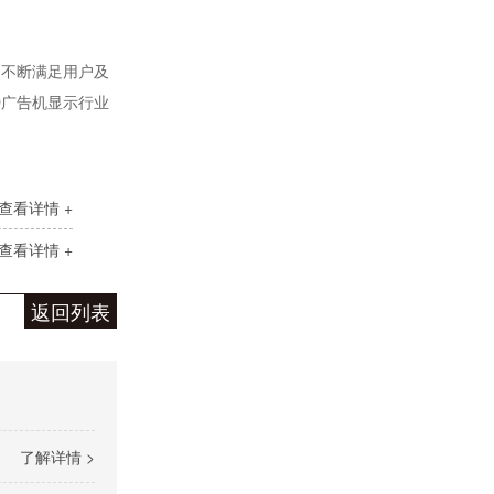
，不断满足用户及
D广告机显示行业
RK3568安卓解码驱动一体板（ZED29)
查看详情 +
查看详情 +
返回列表
ZCS80(S8000)核心板
了解详情 >