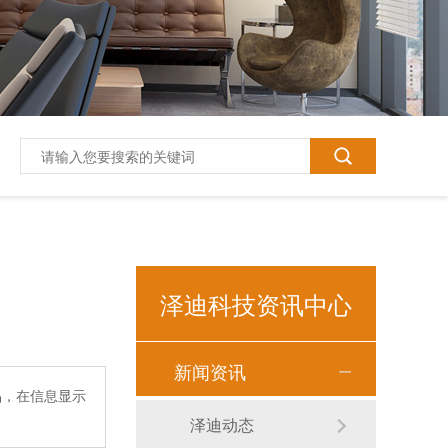
泽迪科技资讯中心
新闻资讯
品，在信息显示
泽迪T618平板电脑10.1寸
泽迪动态