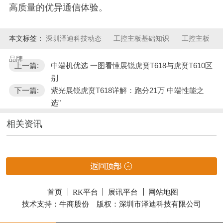
高质量的优异通信体验。
本文标签：
深圳泽迪科技动态
工控主板基础知识
工控主板
品牌
上一篇:
中端机优选 一图看懂展锐虎贲T618与虎贲T610区
别
下一篇:
紫光展锐虎贲T618详解：跑分21万 中端性能之
选"
相关资讯
首页
RK平台
展讯平台
网站地图
技术支持：牛商股份
版权：深圳市泽迪科技有限公司