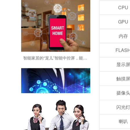
CPU
GPU
内存
FLAS
智能家居的“宠儿”智能中控屏，能火多久?
显示
触摸
摄像
闪光
物联网如何影响企业业务?
喇叭