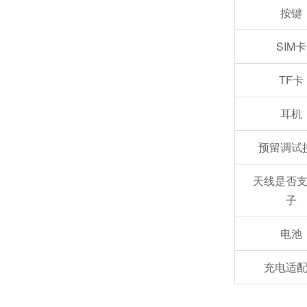
NB-IOT将重塑智慧城市的未来
按键
SIM卡
基础设施支持物联网的基本需求
TF卡
耳机
预留调试
天线是否
子
电池
充电适