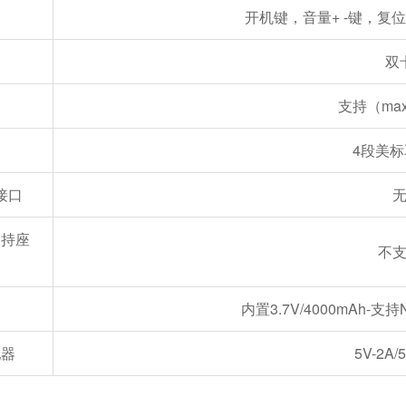
开机键，音量+ -键，复位
双
支持（max
4段美
接口
支持座
不
内置3.7V/4000mAh-
配器
5V-2A/