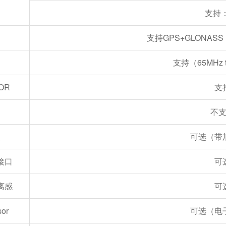
支持：
支持GPS+GLONASS
支持（65MHz t
OR
支
不
仪
可选（带
接口
可
离感
可
or
可选（电