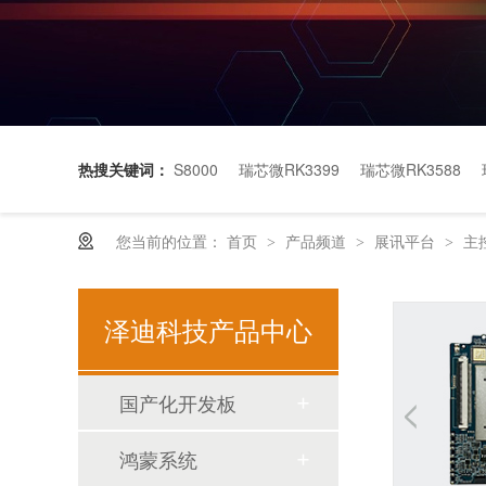
热搜关键词：
S8000
瑞芯微RK3399
瑞芯微RK3588
您当前的位置：
首页
产品频道
展讯平台
主控
>
>
>
泽迪科技产品中心
国产化开发板
基础设施支持物联网的基本需求
鸿蒙系统