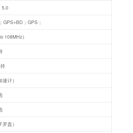
5.0
；GPS+BD；GPS；
o 108MHz）
持
支持
加速计）
选
选
子罗盘）