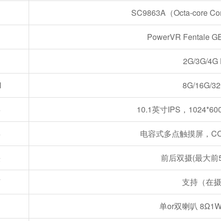
SC9863A（Octa-core Co
PowerVR Fentale 
2G/3G/4G
H
8G/16G/3
屏
10.1英寸IPS，1024*600/
屏
电容式多点触摸屏，COB
头
前后双摄(最大前50
灯
支持（在
单or双喇叭 8Ω1