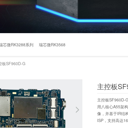
瑞芯微RK3288系列
瑞芯微RK3568
板SF960D-G
主控板SF9
主控板SF960D
用八核心A55架构
像，并基于IR结
ISP，支持高达1