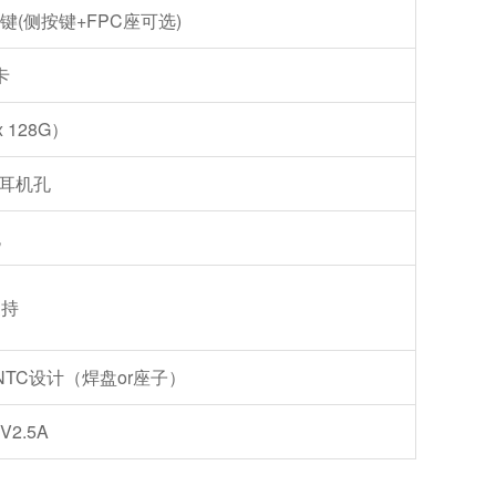
键(侧按键+FPC座可选)
卡
 128G）
标耳机孔
无
支持
支持NTC设计（焊盘or座子）
5V2.5A